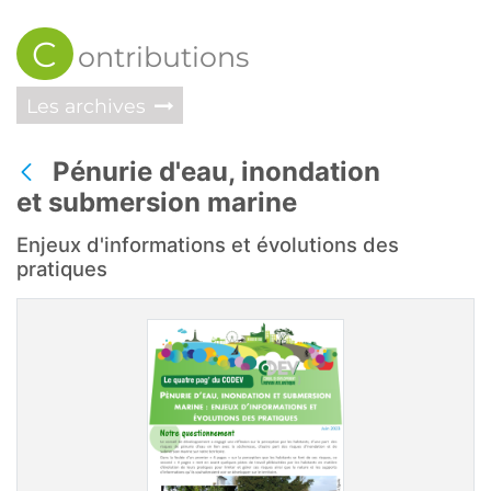
C
ontributions
Les archives
Pénurie d'eau, inondation
Retour
et submersion marine
Enjeux d'informations et évolutions des
pratiques