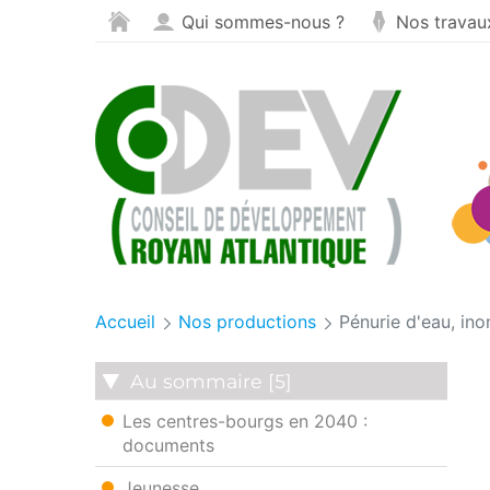
Panneau de gestion des cookies
Saut au contenu
Qui sommes-nous ?
Nos travau
Accueil
Nos productions
Pénurie d'eau, in
Au sommaire [5]
Les centres-bourgs en 2040 :
documents
Jeunesse