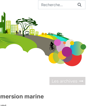
Les archives
ubmersion marine
ques