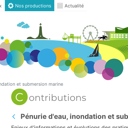
x
Nos productions
Actualité
ondation et submersion marine
C
ontributions
Pénurie d'eau, inondation et s
Retour
Enjeux d'informations et évolutions des prati