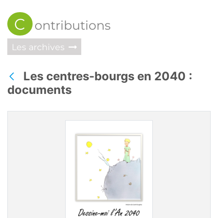
C
ontributions
Les archives
Les centres-bourgs en 2040 :
Retour
documents