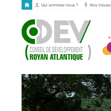
Cookies management panel
Skip to Content
Qui sommes-nous ?
Nos travau