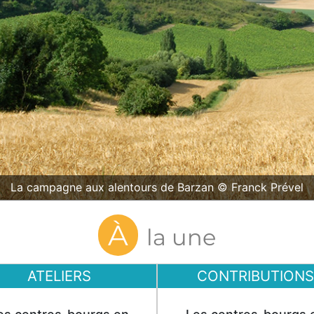
La campagne aux alentours de Barzan © Franck Prével
À
la une
ATELIERS
CONTRIBUTIONS