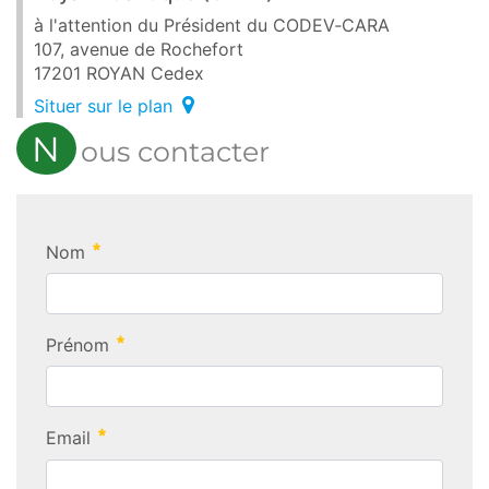
à l'attention du Président du CODEV‑CARA
107, avenue de Rochefort
17201 ROYAN Cedex
Situer sur le plan
N
ous contacter
Nom
Nom
Prénom
Required
Prénom
Email
Required