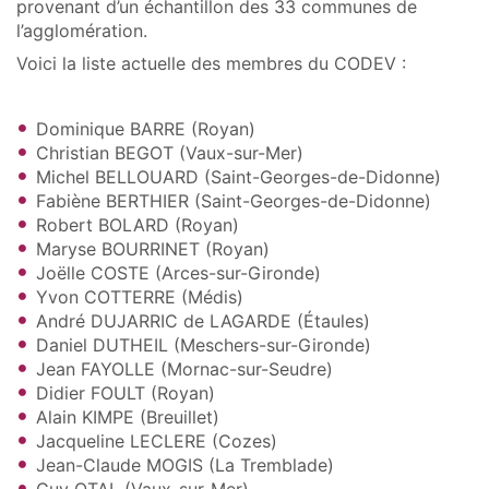
provenant d’un échantillon des 33 communes de
l’agglomération.
Voici la liste actuelle des membres du CODEV :
Dominique BARRE (Royan)
Christian BEGOT (Vaux-sur-Mer)
Michel BELLOUARD (Saint-Georges-de-Didonne)
Fabiène BERTHIER (Saint-Georges-de-Didonne)
Robert BOLARD (Royan)
Maryse BOURRINET (Royan)
Joëlle COSTE (Arces-sur-Gironde)
Yvon COTTERRE (Médis)
André DUJARRIC de LAGARDE (Étaules)
Daniel DUTHEIL (Meschers-sur-Gironde)
Jean FAYOLLE (Mornac-sur-Seudre)
Didier FOULT (Royan)
Alain KIMPE (Breuillet)
Jacqueline LECLERE (Cozes)
Jean-Claude MOGIS (La Tremblade)
Guy OTAL (Vaux-sur-Mer)