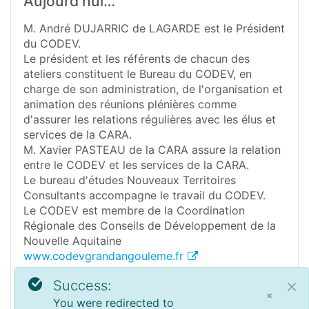
Aujourd'hui…
M. André DUJARRIC de LAGARDE est le Président
du CODEV.
Le président et les référents de chacun des
ateliers constituent le Bureau du CODEV, en
charge de son administration, de l'organisation et
animation des réunions plénières comme
d'assurer les relations régulières avec les élus et
services de la CARA.
M. Xavier PASTEAU de la CARA assure la relation
entre le CODEV et les services de la CARA.
Le bureau d'études Nouveaux Territoires
Consultants accompagne le travail du CODEV.
Le CODEV est membre de la Coordination
Régionale des Conseils de Développement de la
Nouvelle Aquitaine
www.codevgrandangouleme.fr
Le CODEV Royan Atlantique est également
Success:
membre de la Coordination nationale des
×
You were redirected to
Conseils de développement