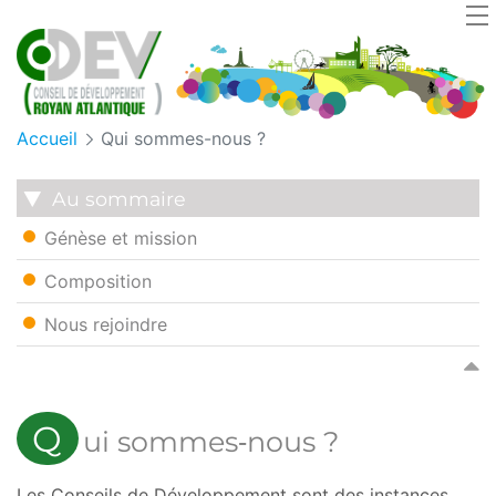
Cookies management panel
Accueil
Qui sommes-nous ?
Au sommaire
Génèse et mission
Composition
Nous rejoindre
Q
ui sommes‑nous ?
Les Conseils de Développement sont des instances