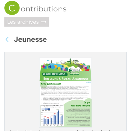
C
ontributions
Les archives
Jeunesse
Back