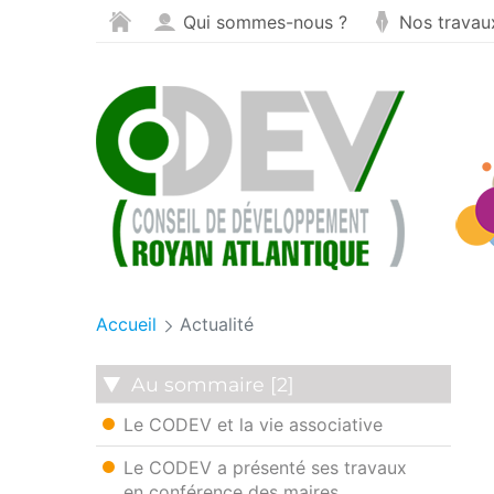
Panneau de gestion des cookies
Saut au contenu
Qui sommes-nous ?
Nos travau
Accueil
Actualité
Au sommaire [2]
Le CODEV et la vie associative
Le CODEV a présenté ses travaux
en conférence des maires