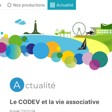
x
Nos productions
Actualité
A
ctualité
Le CODEV et la vie associative
Publié 23/11/24