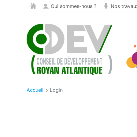
Panneau de gestion des cookies
Saut au contenu
Qui sommes-nous ?
Nos travau
Accueil
Login