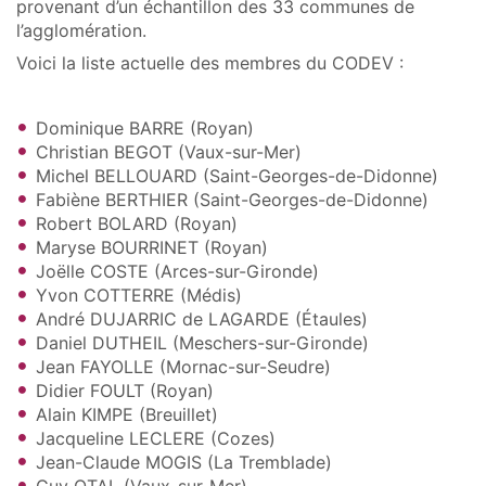
provenant d’un échantillon des 33 communes de
l’agglomération.
Voici la liste actuelle des membres du CODEV :
Dominique BARRE (Royan)
Christian BEGOT (Vaux-sur-Mer)
Michel BELLOUARD (Saint-Georges-de-Didonne)
Fabiène BERTHIER (Saint-Georges-de-Didonne)
Robert BOLARD (Royan)
Maryse BOURRINET (Royan)
Joëlle COSTE (Arces-sur-Gironde)
Yvon COTTERRE (Médis)
André DUJARRIC de LAGARDE (Étaules)
Daniel DUTHEIL (Meschers-sur-Gironde)
Jean FAYOLLE (Mornac-sur-Seudre)
Didier FOULT (Royan)
Alain KIMPE (Breuillet)
Jacqueline LECLERE (Cozes)
Jean-Claude MOGIS (La Tremblade)
Guy OTAL (Vaux-sur-Mer)