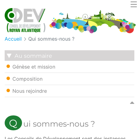
Panneau de gestion des cookies
Accueil
Qui sommes-nous ?
Au sommaire
Génèse et mission
Composition
Nous rejoindre
Q
ui sommes‑nous ?
Les Conseils de Développement sont des instances