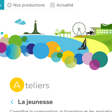
x
Nos productions
Actualité
A
teliers
La jeunesse
Retour
Connaître la composition, la formation et les aspirati