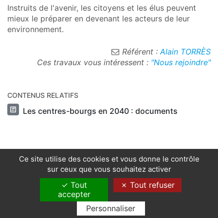
Instruits de l'avenir, les citoyens et les élus peuvent
mieux le préparer en devenant les acteurs de leur
environnement.
Référent :
Alain TORRÈS
Ces travaux vous intéressent :
"Nous rejoindre"
CONTENUS RELATIFS
Les centres-bourgs en 2040 : documents
Ce site utilise des cookies et vous donne le contrôle
sur ceux que vous souhaitez activer
Tout
Tout refuser
accepter
© CARA 2023
Personnaliser
|
Accès membres
|
Mentions légales
|
Contact