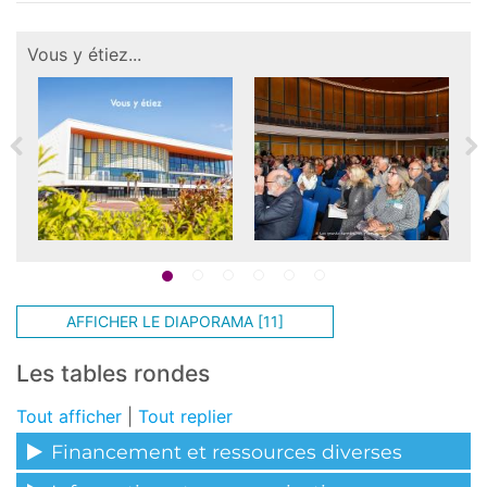
1
2
3
4
5
6
AFFICHER LE DIAPORAMA [11]
Les tables rondes
Tout afficher
|
Tout replier
Financement et ressources diverses