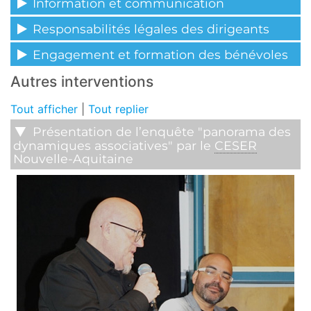
Information et communication
Responsabilités légales des dirigeants
Engagement et formation des bénévoles
Autres interventions
Tout afficher
|
Tout replier
Présentation de l’enquête "panorama des
dynamiques associatives" par le
CESER
Nouvelle-Aquitaine