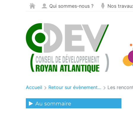
Panneau de gestion des cookies
Saut au contenu
Qui sommes-nous ?
Nos travau
Accueil
Retour sur évènement...
Les rencont
Au sommaire