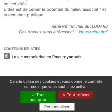
collectivités...
L’idée est de cerner le potentiel du milieu associatif et
la demande publique.
Référent : Michel BELLOUARD
Ces travaux vous intéressent :
"Nous rejoindre"
CONTENUS RELATIFS
La vie associative en Pays royannais
Ce site utilise des cookies et vous donne le contrôle
sur ceux que vous souhaitez activer
Tout
Tout refuser
accepter
© CARA 2023
Personnaliser
|
Accès membres
|
Mentions légales
|
Contact